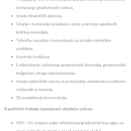
izvršavanje građevinskih radova,
Izrada dinamičkih planova,
Čitanje i tumačenje projekata i skica, praćenje ugrađenih
količina materijala,
Tehničku saradnju i konsultaciju sa ostalim tehničkim
osobljem,
Kontrolu troškova,
Evidentiranje i ažuriranje građevinskih dnevnika, građevinskih
knjiga kao i druge dokumentacije,
Izrada radioničkih nacrta za proizvodnju elemenata u radionici
stolarskih proizvoda,
3D modeliranje konstrukcija.
Kandidati trebaju ispunjavati sljedeće uslove:
VSS – VII stepen smjer arhitektura/građevinski (na oglas se
mogu prijaviti studenti u apsolventskom stažu)