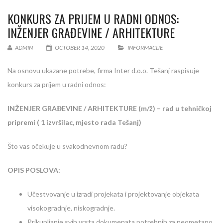
KONKURS ZA PRIJEM U RADNI ODNOS:
INŽENJER GRAĐEVINE / ARHITEKTURE
ADMIN
OCTOBER 14, 2020
INFORMACIJE
Na osnovu ukazane potrebe, firma Inter d.o.o. Tešanj raspisuje
konkurs za prijem u radni odnos:
INŽENJER GRAĐEVINE / ARHITEKTURE (m/ž) – rad u tehničkoj
pripremi ( 1 izvršilac, mjesto rada Tešanj)
Što vas očekuje u svakodnevnom radu?
OPIS POSLOVA:
Učestvovanje u izradi projekata i projektovanje objekata
visokogradnje, niskogradnje.
Prikupljanje svih vrsta dokumenata potrebnih za neometano