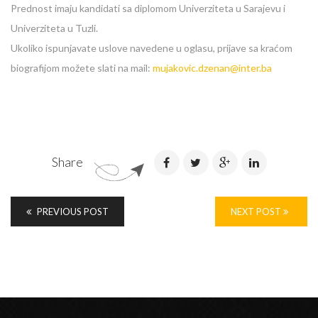
Prednost imaju kandidati sa diplomom Univerziteta u Sarajevu i
Univerziteta u Tuzli.
Ukoliko ispunjavate uslove navedene u oglasu, prijave sa kraćom
biografijom možete slati na mail:
mujakovic.dzenan@inter.ba
Share
PREVIOUS POST
NEXT POST