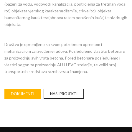
(bazeni za vodu, vodovodi, kanalizacija, postrojenja za tretman voda
itd) objekata vjerskog karaktera(džamije, crkve itd), objekta
humanitarnog karaktera(obnova ratom porušenih kuća)te niz drugih
objekata.
Društvo je opremljeno sa svom potrebnom opremom i
mehanizacijom za izvođenje radova. Posjedujemo vlastitu betonaru
za proizvodnju svih vrsta betona. Pored betonare posjedujemo i
vlastiti pogon za proizvodnju ALU i PVC stolarije, te veliki broj
transportnih sredstava raznih vrsta i namjena.
DOKUMENTI
NAŠI PROJEKTI