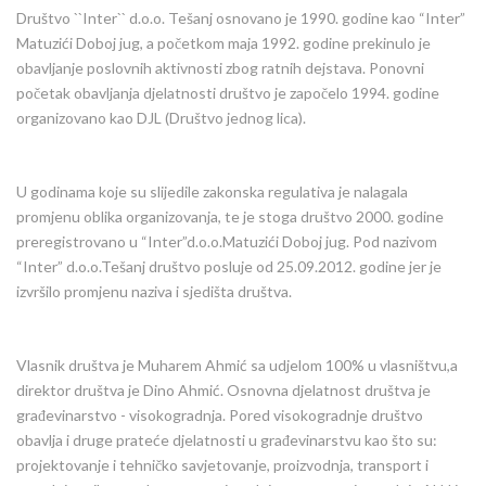
Društvo ``Inter`` d.o.o. Tešanj osnovano je 1990. godine kao “Inter”
Matuzići Doboj jug, a početkom maja 1992. godine prekinulo je
obavljanje poslovnih aktivnosti zbog ratnih dejstava. Ponovni
početak obavljanja djelatnosti društvo je započelo 1994. godine
organizovano kao DJL (Društvo jednog lica).
U godinama koje su slijedile zakonska regulativa je nalagala
promjenu oblika organizovanja, te je stoga društvo 2000. godine
preregistrovano u “Inter”d.o.o.Matuzići Doboj jug. Pod nazivom
“Inter” d.o.o.Tešanj društvo posluje od 25.09.2012. godine jer je
izvršilo promjenu naziva i sjedišta društva.
Vlasnik društva je Muharem Ahmić sa udjelom 100% u vlasništvu,a
direktor društva je Dino Ahmić. Osnovna djelatnost društva je
građevinarstvo - visokogradnja. Pored visokogradnje društvo
obavlja i druge prateće djelatnosti u građevinarstvu kao što su:
projektovanje i tehničko savjetovanje, proizvodnja, transport i