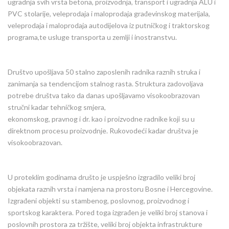
ugradnja svih vrsta betona, proizvodnja, transport i ugradnja ALU i
PVC stolarije, veleprodaja i maloprodaja građevinskog materijala,
veleprodaja i maloprodaja autodijelova iz putničkog i traktorskog
programa,te usluge transporta u zemlji i inostranstvu.
Društvo upošljava 50 stalno zaposlenih radnika raznih struka i
zanimanja sa tendencijom stalnog rasta. Struktura zadovoljava
potrebe društva tako da danas upošljavamo visokoobrazovan
stručni kadar tehničkog smjera,
ekonomskog, pravnog i dr. kao i proizvodne radnike koji su u
direktnom procesu proizvodnje. Rukovodeći kadar društva je
visokoobrazovan.
U proteklim godinama društo je uspješno izgradilo veliki broj
objekata raznih vrsta i namjena na prostoru Bosne i Hercegovine.
Izgrađeni objekti su stambenog, poslovnog, proizvodnog i
sportskog karaktera. Pored toga izgrađen je veliki broj stanova i
poslovnih prostora za tržište, veliki broj objekta infrastrukture