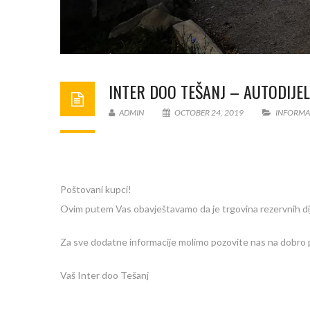
INTER DOO TEŠANJ – AUTODIJEL
ADMIN
OCTOBER 24, 2019
INFORMA
Poštovani kupci!
Ovim putem Vas obavještavamo da je trgovina rezervnih dij
Za sve dodatne informacije molimo pozovite nas na dobro 
Vaš Inter doo Tešanj