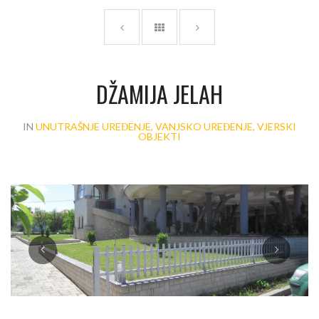
DŽAMIJA JELAH
IN
UNUTRAŠNJE UREĐENJE, VANJSKO UREĐENJE, VJERSKI
OBJEKTI