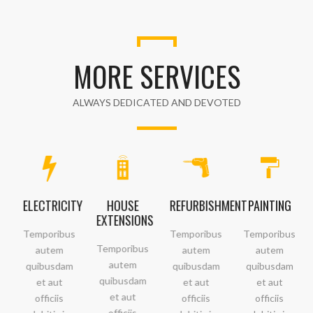
MORE SERVICES
ALWAYS DEDICATED AND DEVOTED
ELECTRICITY
HOUSE
REFURBISHMENT
PAINTING
EXTENSIONS
Temporibus
Temporibus
Temporibus
Temporibus
autem
autem
autem
autem
quibusdam
quibusdam
quibusdam
quibusdam
et aut
et aut
et aut
et aut
officiis
officiis
officiis
officiis