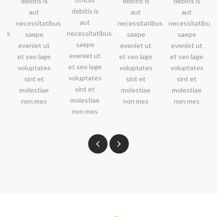
debitis is
debitis is
debitis is
debitis is
aut
aut
aut
aut
necessitatibus
necessitatibus
necessitatibus
bus
necessitatibus
saepe
saepe
saepe
saepe
eveniet ut
eveniet ut
eveniet ut
eveniet ut
et seo lage
et seo lage
et seo lage
et seo lage
voluptates
voluptates
voluptates
voluptates
sint et
sint et
sint et
sint et
molestiae
molestiae
molestiae
molestiae
non mes
non mes
non mes
non mes