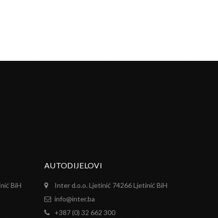
AUTODIJELOVI
inić BiH
Inter d.o.o. Ljetinić 74266 Ljetinić BiH
info@inter.ba
+387 (0) 32 662 300