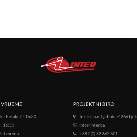
 VRIJEME
PROJEKTNI BIRO
k - Petak: 7 - 16:30
Inter d.o.o. Ljetinić 74266 Ljet
 - 16:30
info@inter.ba
 Zatvoreno
+387 (0) 32 662 601