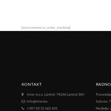
[woocommerce_order_tracking]
KONTAKT
RADNO
Inter d.o.o. Ljetinić 74266 Ljetinić BiH
Ponedelja
info@inter.ba
Subota: 7
+387 (0) 32 662 601
Nedjelja: